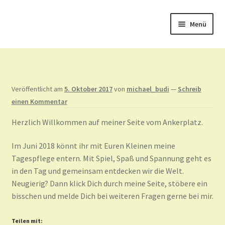
Zur
Zum
Menü
Navigation
Inhalt
springen
springen
Startseite
Unterm
Ahoi im Ankerplatz
auskla
Veröffentlicht am
5. Oktober 2017
von
michael_budi
—
Schreib
Hier bin ich
einen Kommentar
Herzlich Willkommen auf meiner Seite vom Ankerplatz.
Kontakt
Im Juni 2018 könnt ihr mit Euren Kleinen meine
Unterm
Impressum
Tagespflege entern. Mit Spiel, Spaß und Spannung geht es
auskla
in den Tag und gemeinsam entdecken wir die Welt.
Neugierig? Dann klick Dich durch meine Seite, stöbere ein
bisschen und melde Dich bei weiteren Fragen gerne bei mir.
Teilen mit: